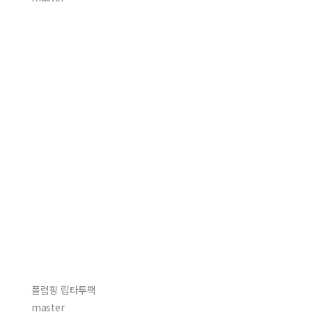
플럼핑 립타투팩
master