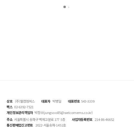
상호
(주)웰컴엠에스
대표자
박병일
대표번호
543-3339
팩스
02-6392-7521
개인정보관리책임자
박정수(jungsoo85@welcomems.co.kr)
주소
서울특별시 송파구 백제고분로 177 5층
사업자등록번호
214-86-46652
통신판매업신고번호
2022-서울송파-1451호