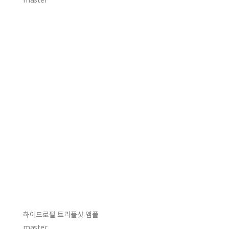
하이드로펄 트리플샷 앰플
master