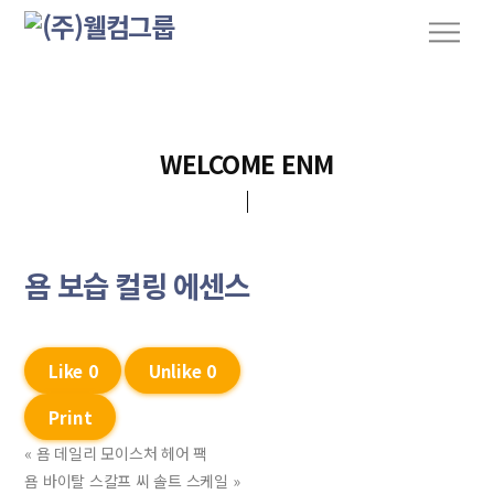
S
M
k
e
n
i
u
p
t
o
WELCOME ENM
c
o
n
t
욤 보습 컬링 에센스
e
n
t
Like
0
Unlike
0
Print
«
욤 데일리 모이스처 헤어 팩
욤 바이탈 스칼프 씨 솔트 스케일
»