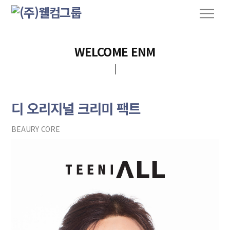
S
M
k
e
n
i
u
p
WELCOME ENM
t
o
c
o
디 오리지널 크리미 팩트
n
t
BEAURY CORE
e
n
t