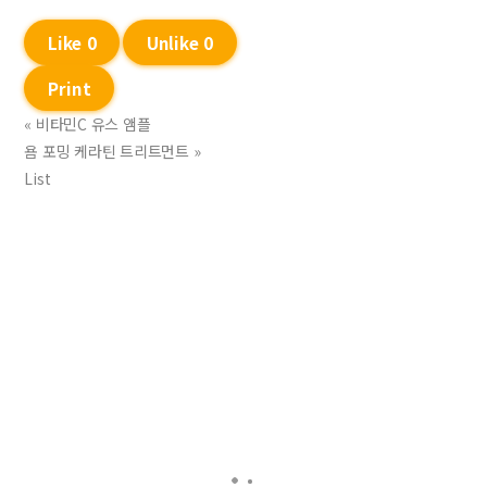
Like
0
Unlike
0
Print
«
비타민C 유스 앰플
욤 포밍 케라틴 트리트먼트
»
List