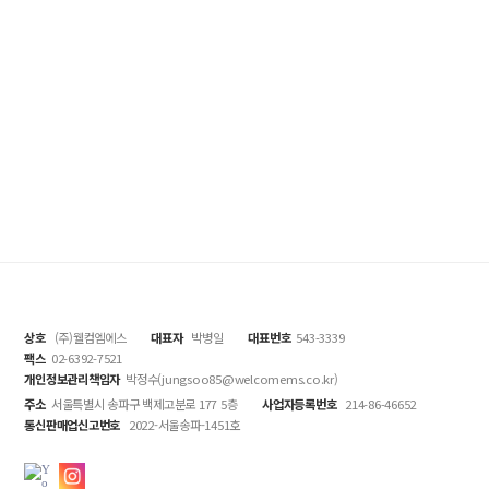
상호
(주)웰컴엠에스
대표자
박병일
대표번호
543-3339
팩스
02-6392-7521
개인정보관리책임자
박정수(jungsoo85@welcomems.co.kr)
주소
서울특별시 송파구 백제고분로 177 5층
사업자등록번호
214-86-46652
통신판매업신고번호
2022-서울송파-1451호