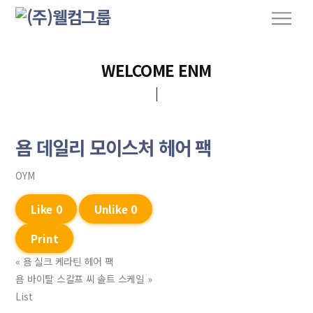
S
M
k
e
n
i
u
p
WELCOME ENM
t
o
c
o
욤 데일리 모이스처 헤어 팩
n
t
OYM
e
n
Like
0
Unlike
0
t
Print
«
욤 실크 케라틴 헤어 팩
욤 바이탈 스칼프 씨 솔트 스케일
»
List