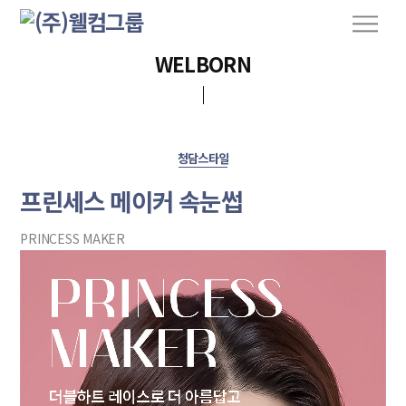
S
M
k
e
n
i
WELBORN
u
p
t
o
c
청담스타일
o
n
프린세스 메이커 속눈썹
t
e
PRINCESS MAKER
n
t