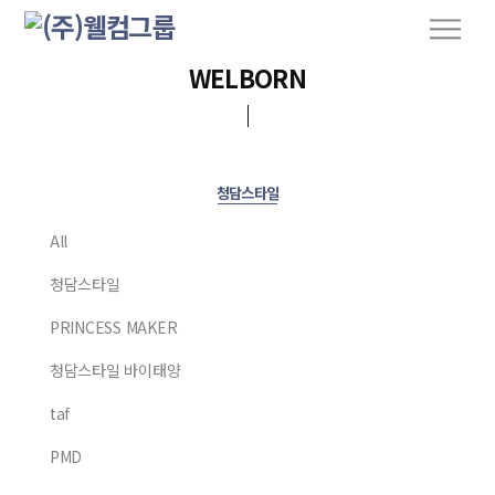
S
M
k
e
n
i
WELBORN
u
p
t
o
c
청담스타일
o
n
All
t
청담스타일
e
n
PRINCESS MAKER
t
청담스타일 바이태양
taf
PMD