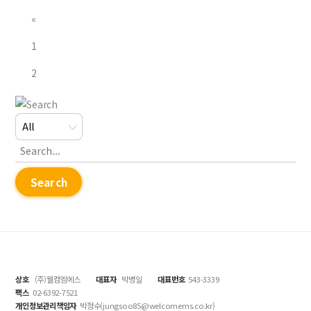
«
1
2
Search
상호
(주)웰컴엠에스
대표자
박병일
대표번호
543-3339
팩스
02-6392-7521
개인정보관리책임자
박정수(jungsoo85@welcomems.co.kr)