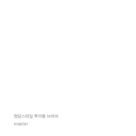
청담스타일 뿌리펌 브러쉬
master