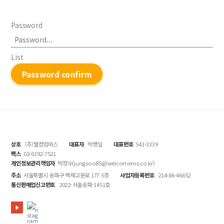
Password
List
Password confirm
상호
(주)웰컴엠에스
대표자
박병일
대표번호
543-3339
팩스
02-6392-7521
개인정보관리책임자
박정수(jungsoo85@welcomems.co.kr)
주소
서울특별시 송파구 백제고분로 177 5층
사업자등록번호
214-86-46652
통신판매업신고번호
2022-서울송파-1451호