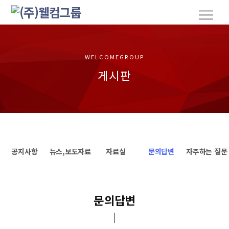
S
M
k
e
n
i
u
p
t
WELCOMEGROUP
o
게시판
c
o
n
t
e
n
공지사항
뉴스,보도자료
자료실
문의답변
자주하는 질문
t
문의답변