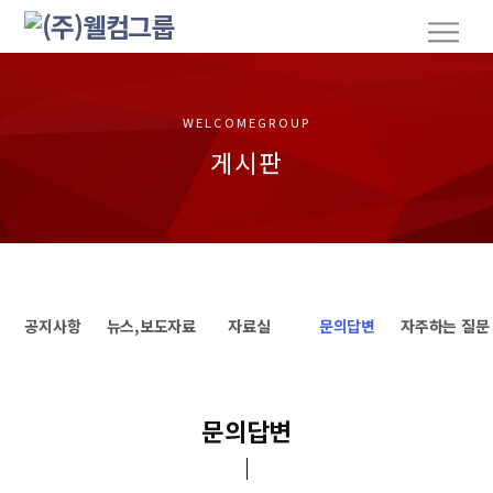
S
M
k
e
n
i
u
p
t
WELCOMEGROUP
o
게시판
c
o
n
t
e
n
공지사항
뉴스,보도자료
자료실
문의답변
자주하는 질문
t
문의답변