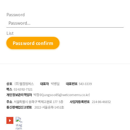
Password
List
Password confirm
상호
(주)웰컴엠에스
대표자
박병일
대표번호
543-3339
팩스
02-6392-7521
개인정보관리책임자
박정수(jungsoo85@welcomems.co.kr)
주소
서울특별시 송파구 백제고분로 177 5층
사업자등록번호
214-86-46652
통신판매업신고번호
2022-서울송파-1451호