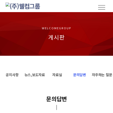
S
M
k
e
n
i
u
p
t
WELCOMEGROUP
o
게시판
c
o
n
t
e
n
공지사항
뉴스,보도자료
자료실
문의답변
자주하는 질문
t
문의답변