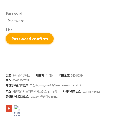
Password
List
Password confirm
상호
(주)웰컴엠에스
대표자
박병일
대표번호
543-3339
팩스
02-6392-7521
개인정보관리책임자
박정수(jungsoo85@welcomems.co.kr)
주소
서울특별시 송파구 백제고분로 177 5층
사업자등록번호
214-86-46652
통신판매업신고번호
2022-서울송파-1451호