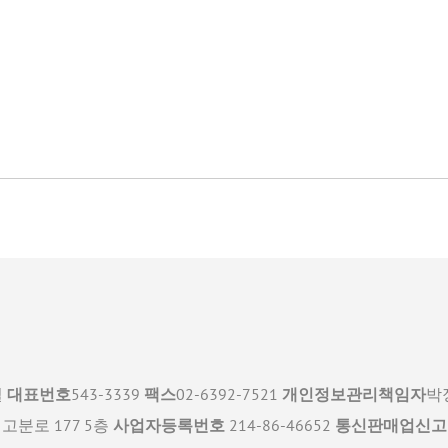
일
대표번호
543-3339
팩스
02-6392-7521
개인정보관리책임자
박정
분로 177 5층
사업자등록번호
214-86-46652
통신판매업신고