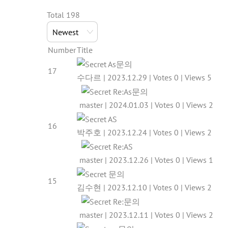
Total 198
Number
Title
As문의
17
수다르
|
2023.12.29
|
Votes 0
|
Views 5
Re:As문의
master
|
2024.01.03
|
Votes 0
|
Views 2
AS
16
박주호
|
2023.12.24
|
Votes 0
|
Views 2
Re:AS
master
|
2023.12.26
|
Votes 0
|
Views 1
문의
15
김수현
|
2023.12.10
|
Votes 0
|
Views 2
Re:문의
master
|
2023.12.11
|
Votes 0
|
Views 2