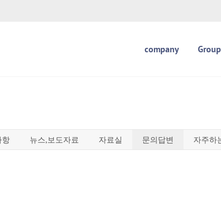
company
Group
사항
뉴스,보도자료
자료실
문의답변
자주하