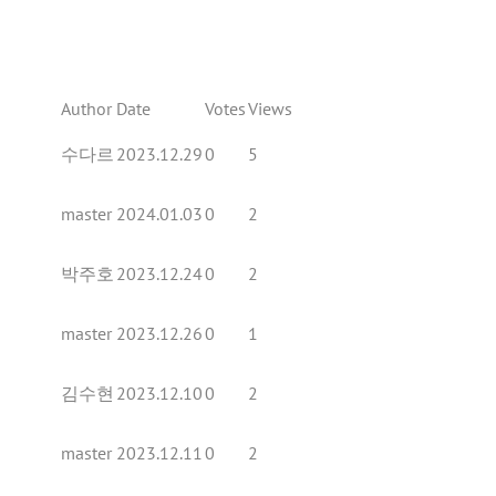
Author
Date
Votes
Views
수다르
2023.12.29
0
5
master
2024.01.03
0
2
박주호
2023.12.24
0
2
master
2023.12.26
0
1
김수현
2023.12.10
0
2
master
2023.12.11
0
2