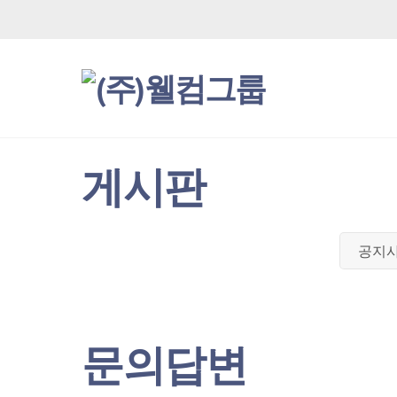
Skip
to
content
welcomegroup
게시판
공지
문의답변