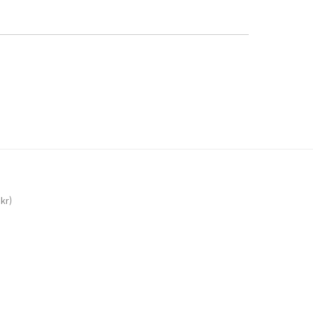
kr)
B