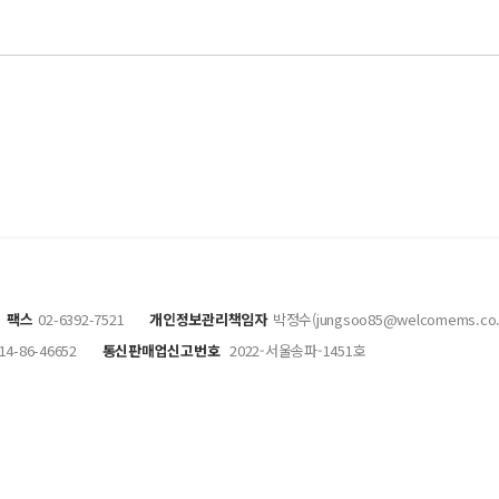
팩스
02-6392-7521
개인정보관리책임자
박정수(jungsoo85@welcomems.co.
14-86-46652
통신판매업신고번호
2022-서울송파-1451호