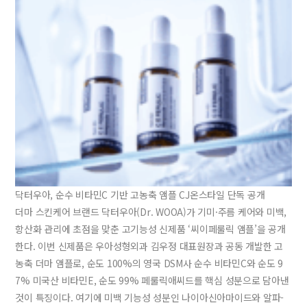
닥터우아, 순수 비타민C 기반 고농축 앰플 CJ온스타일 단독 공개
더마 스킨케어 브랜드 닥터우아(Dr. WOOA)가 기미·주름 케어와 미백,
항산화 관리에 초점을 맞춘 고기능성 신제품 ‘씨이페룰릭 앰플’을 공개
한다. 이번 신제품은 우아성형외과 김우정 대표원장과 공동 개발한 고
농축 더마 앰플로, 순도 100%의 영국 DSM사 순수 비타민C와 순도 9
7% 미국산 비타민E, 순도 99% 페룰릭애씨드를 핵심 성분으로 담아낸
것이 특징이다. 여기에 미백 기능성 성분인 나이아신아마이드와 알파-