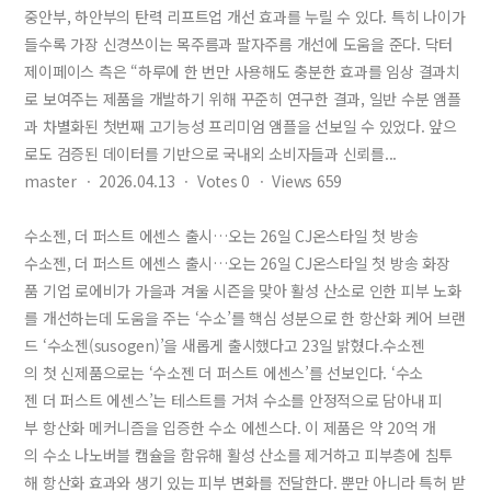
중안부, 하안부의 탄력 리프트업 개선 효과를 누릴 수 있다. 특히 나이가
들수록 가장 신경쓰이는 목주름과 팔자주름 개선에 도움을 준다. 닥터
제이페이스 측은 “하루에 한 번만 사용해도 충분한 효과를 임상 결과치
로 보여주는 제품을 개발하기 위해 꾸준히 연구한 결과, 일반 수분 앰플
과 차별화된 첫번째 고기능성 프리미엄 앰플을 선보일 수 있었다. 앞으
로도 검증된 데이터를 기반으로 국내외 소비자들과 신뢰를...
master
ㆍ
2026.04.13
ㆍ
Votes
0
ㆍ
Views
659
수소젠, 더 퍼스트 에센스 출시…오는 26일 CJ온스타일 첫 방송
수소젠, 더 퍼스트 에센스 출시…오는 26일 CJ온스타일 첫 방송 화장
품 기업 로에비가 가을과 겨울 시즌을 맞아 활성 산소로 인한 피부 노화
를 개선하는데 도움을 주는 ‘수소’를 핵심 성분으로 한 항산화 케어 브랜
드 ‘수소젠(susogen)’을 새롭게 출시했다고 23일 밝혔다.수소젠
의 첫 신제품으로는 ‘수소젠 더 퍼스트 에센스’를 선보인다. ‘수소
젠 더 퍼스트 에센스’는 테스트를 거쳐 수소를 안정적으로 담아내 피
부 항산화 메커니즘을 입증한 수소 에센스다. 이 제품은 약 20억 개
의 수소 나노버블 캡슐을 함유해 활성 산소를 제거하고 피부층에 침투
해 항산화 효과와 생기 있는 피부 변화를 전달한다. 뿐만 아니라 특허 받