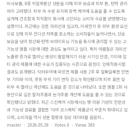
비사보롤, 8종 히알루론산 성분을 더해 피부 보습과 피부 톤, 탄력 관리
까지 고려했다. 피부 속 수분 유지와 장벽 케어에 도움을 줄 수 있도록
설계해 건조함과 칙칙함이 동시에 고민되는 소비자 수요를 반영했다는
설명이다. 최근에는 강한 자외선과 일교차, 미세먼지 등 외부 환경 요인
으로 인해 피부 컨디션 저하를 호소하는 소비자들이 늘어나면서, 단순
보습을 넘어 항산화·탄력·브라이트닝 기능을 동시에 관리할 수 있는 고
기능성 앰플 시장에 대한 관심도 높아지고 있다. 특히 여름철은 자외선
노출량 증가로 멜라닌 생성이 활발해지기 쉬운 시기인 만큼, 기미와 잡
티 관리 제품에 대한 수요가 집중되는 시즌으로 꼽힌다. 인체적용시험
결과도 공개됐다. 닥터우아에 따르면 제품 사용 2주 후 얼룩덜룩한 안면
부 기미와 이마, 콧등 부위 기미 면적 감소가 확인됐으며 피부 표면 및
피부 속 멜라닌 개선에도 도움을 준 것으로 나타났다. 또한 앰플 1회 사
용만으로 깊은 팔자주름과 눈가주름 개선에 도움을 줄 수 있는 것으로
확인됐다고 밝혔다. 최근 스킨케어 시장에서는 병·의원 기반의 전문성
과 기능성 원료를 결합한 ‘더마 코스메틱’ 제품군이 꾸준히 확대되고 있
으며, 소비자들 역시 성분 함량과 임상 데이터를 꼼꼼히...
master
ㆍ
2026.05.28
ㆍ
Votes
0
ㆍ
Views
383