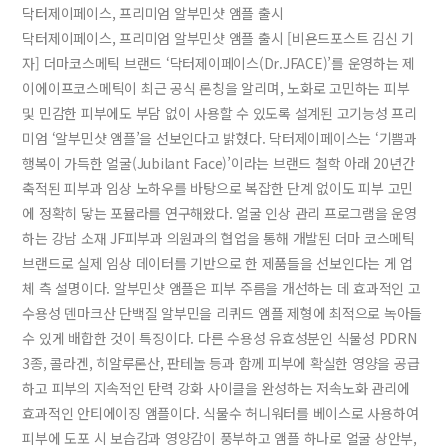
닥터제이페이스, 프리미엄 알부민샷 앰플 출시
닥터제이페이스, 프리미엄 알부민샷 앰플 출시 [비욘드포스트 김신 기
자] 더마코스메틱 브랜드 ‘닥터제이페이스(Dr.JFACE)’를 운영하는 제
이에이프코스메틱이 최근 공식 론칭을 알리며, 노화로 고민하는 피부
및 민감한 피부에도 부담 없이 사용할 수 있도록 설계된 고기능성 프리
미엄 ‘알부민샷 앰플’을 선보인다고 밝혔다. 닥터제이페이스는 ‘기쁨과
행복이 가득한 얼굴(Jubilant Face)’이라는 브랜드 철학 아래 20년간
축적된 피부과 임상 노하우를 바탕으로 복잡한 단계 없이도 피부 고민
에 정확히 닿는 포뮬라를 연구해왔다. 얼굴 인상 관리 프로그램을 운영
하는 강남 소재 JF피부과 의원과의 협업을 통해 개발된 더마 코스메틱
브랜드로 실제 임상 데이터를 기반으로 한 제품들을 선보인다는 게 업
체 측 설명이다. 알부민샷 앰플은 피부 주름을 개선하는 데 효과적인 고
수용성 덴마크산 단백질 알부민을 리퀴드 앰플 제형에 최적으로 녹아들
수 있게 배합한 것이 특징이다. 다른 수용성 유효성분인 식물성 PDRN
3종, 콜라겐, 히알루론산, 판테놀 등과 함께 피부에 확실한 영양을 공급
하고 피부의 지속적인 탄력 강화 사이클을 완성하는 저속노화 관리에
효과적인 안티에이징 앰플이다. 식물수 허니워터를 베이스로 사용하여
피부에 도포 시 보습감과 영양감이 풍부하고 앰플 하나로 얼굴 상안부,