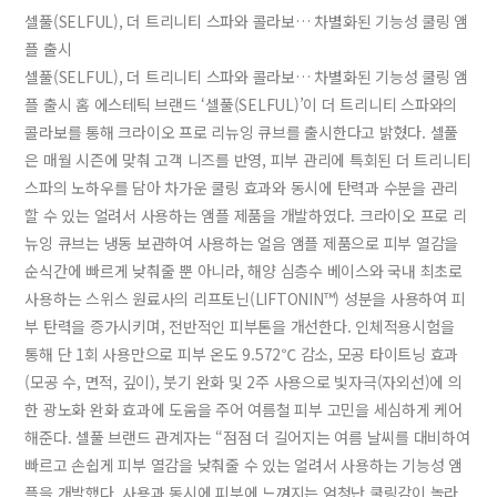
셀풀(SELFUL), 더 트리니티 스파와 콜라보… 차별화된 기능성 쿨링 앰
플 출시
셀풀(SELFUL), 더 트리니티 스파와 콜라보… 차별화된 기능성 쿨링 앰
플 출시 홈 에스테틱 브랜드 ‘셀풀(SELFUL)’이 더 트리니티 스파와의
콜라보를 통해 크라이오 프로 리뉴잉 큐브를 출시한다고 밝혔다. 셀풀
은 매월 시즌에 맞춰 고객 니즈를 반영, 피부 관리에 특회된 더 트리니티
스파의 노하우를 담아 차가운 쿨링 효과와 동시에 탄력과 수분을 관리
할 수 있는 얼려서 사용하는 앰플 제품을 개발하였다. 크라이오 프로 리
뉴잉 큐브는 냉동 보관하여 사용하는 얼음 앰플 제품으로 피부 열감을
순식간에 빠르게 낮춰줄 뿐 아니라, 해양 심층수 베이스와 국내 최초로
사용하는 스위스 원료사의 리프토닌(LIFTONIN™) 성분을 사용하여 피
부 탄력을 증가시키며, 전반적인 피부톤을 개선한다. 인체적용시험을
통해 단 1회 사용만으로 피부 온도 9.572℃ 감소, 모공 타이트닝 효과
(모공 수, 면적, 깊이), 붓기 완화 및 2주 사용으로 빛자극(자외선)에 의
한 광노화 완화 효과에 도움을 주어 여름철 피부 고민을 세심하게 케어
해준다. 셀풀 브랜드 관계자는 “점점 더 길어지는 여름 날씨를 대비하여
빠르고 손쉽게 피부 열감을 낮춰줄 수 있는 얼려서 사용하는 기능성 앰
플을 개발했다. 사용과 동시에 피부에 느껴지는 엄청난 쿨링감이 놀라