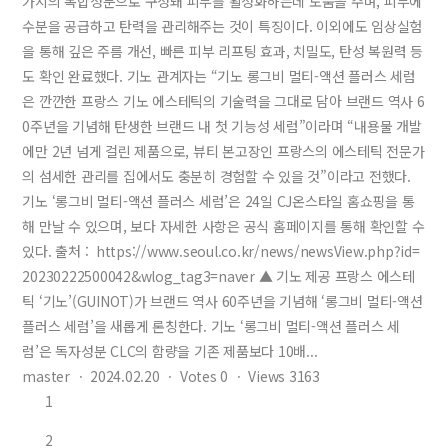
가지의 복합성분으로 구성돼 피부를 활성화하는데 도움을 주며, 피부에
수분을 공급하고 탄력을 관리해주는 것이 특징이다. 이외에도 임상실험
을 통해 깊은 주름 개선, 빠른 피부 리프팅 효과, 치밀도, 탄성 복원력 등
도 확인 완료했다. 기노 관계자는 “기노 롱그비 멀티-액션 플러스 세럼
은 깐깐한 프랑스 기노 에스테틱의 기술력을 그대로 담아 브랜드 역사 6
0주년을 기념해 탄생한 브랜드 내 첫 기능성 세럼”이라며 “내용물 개발
에만 2년 넘게 걸린 제품으로, 뷰티 본고장인 프랑스의 에스테틱 전문가
의 섬세한 관리를 집에서도 충분히 경험할 수 있을 것”이라고 전했다.
기노 ‘롱그비 멀티-액션 플러스 세럼’은 24일 CJ온스타일 홈쇼핑을 통
해 만날 수 있으며, 보다 자세한 사항은 공식 홈페이지를 통해 확인할 수
있다. 출처 : https://www.seoul.co.kr/news/newsView.php?id=
20230222500042&wlog_tag3=naver ▲ 기노 제공 프랑스 에스테
틱 ‘기노’(GUINOT)가 브랜드 역사 60주년을 기념해 ‘롱그비 멀티-액션
플러스 세럼’을 새롭게 론칭한다. 기노 ‘롱그비 멀티-액션 플러스 세
럼’은 독자성분 CLC의 함량을 기존 제품보다 10배...
master
ㆍ
2024.02.20
ㆍ
Votes
0
ㆍ
Views
3163
1
2