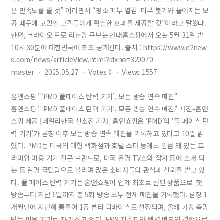
운 만족도를 줄 것” 이라면서 “평소 피부 열감, 피부 붓기와 늘어지는 모
공 때문에 고민인 고객들에게 확실한 효과를 제공할 것”이라고 말했다.
한편, 크라이오 프로 리뉴잉 큐브는 현대홈쇼핑에서 오는 5월 31일 밤
10시 30분에 대한민국에 최초 공개된다. 출처 : https://www.e2new
s.com/news/articleView.html?idxno=320070
master
ㆍ
2025.05.27
ㆍ
Votes
0
ㆍ
Views
1557
홈앤쇼핑 "‘PMD 풀페이스 탄력 기기’, 모든 방송 연속 매진"
홈앤쇼핑 "‘PMD 풀페이스 탄력 기기’, 모든 방송 연속 매진" 사진=홈앤
쇼핑 제공 [데일리한국 천소진 기자] 홈앤쇼핑은 ‘PMD’의 ‘풀 페이스 탄
력 기기’가 론칭 이후 모든 방송 연속 매진을 기록하고 있다고 10일 밝
혔다. PMD는 미국의 대형 백화점과 호텔 스파 등에도 입점 돼 있는 프
리미엄 미용 기기 전문 브랜드로, 미국 유명 TV쇼와 잡지 등에 소개 되
는 등 일명 국민템으로 불리며 많은 소비자들의 관심과 신뢰를 받고 있
다. 풀 페이스 탄력 기기는 홈앤쇼핑이 업계 최초로 선뵌 상품으로, 첫
방송부터 지난 6일까지 총 5회 방송 모두 전체 매진을 기록했다. 론칭 1
개월만에 지난해 통틀어 1등 뷰티 디바이스로 선정되며, 올해 가장 촉망
받는 미용 기기로 자리 잡고 있다. EMS 저주파와 텐션 밴드의 결합으로