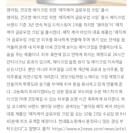
엠아잠, 건강한 메이크업 위한 ‘매직케어 글로우업 크림’ 출시
엠아잠, 건강한 메이크업 위한 ‘매직케어 글로우업 크림’ 출시 메이크업
브랜드 기준 3년 연속 독일 드럭스토어 1위를 차지한 ‘엠아잠’이 ‘매직
케어 글로우업 크림’을 출시한다. 매직 케어 라인의 대표 제품인 ‘매직케
어 글로우업 크림’은 피부를 화사하게 연출해 주며 생기 있는 안색을 끌
어올려 본래 내 피부를 더욱 건강해 보이는 메이크업을 연출하는데 도
움을 주는 제품이다. 피부 표면에 맑고 연하게 퍼지는 제형으로 24시간
안티다크닝 효과가 있으며, 메이크업 들뜸 방지 및 메이크업 지속력을
상승시킨다. 뿐만 아니라 피부결을 고르게 개선해 모공과 눈가주름, 팔
자주름을 자연스럽게 가려준다. 영양크림처럼 느껴지는 크림 제형으로
만들어져 투명도와 윤기를 부여해 피부 톤을 화사하고 맑게 연출해 준
다. 고농축의 트라이헵타노인 성분 함유로 부드러운 수분 텍스처가 메
이크업 아래 건조해질 수 있는 피부를 오랜 시간 촉촉하게 유지한다. 독
일 코스메틱 브랜드 엠아잠 브랜드 관계자는 “엠아잠 매직 케어 라인의
대표 제품인 ‘매직케어 글로우업 크림’을 오는 10월 23일 수요일 밤 9시
45분에 최초 공개할 예정이다. 현대홈쇼핑에서 론칭되니 많은 관심 부
탁드린다”고 말했다. 출처 https://www.e2news.com/news/articl