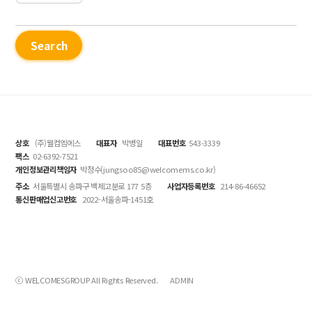
Search
상호
(주)웰컴엠에스
대표자
박병일
대표번호
543-3339
팩스
02-6392-7521
개인정보관리책임자
박정수(jungsoo85@welcomems.co.kr)
주소
서울특별시 송파구 백제고분로 177 5층
사업자등록번호
214-86-46652
통신판매업신고번호
2022-서울송파-1451호
B
ⓒ WELCOMESGROUP All Rights Reserved.
ADMIN
a
c