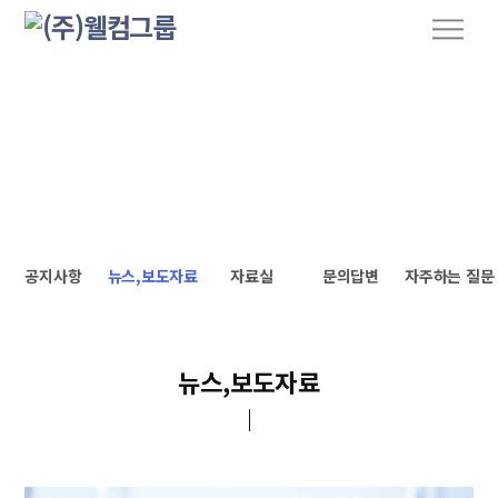
S
M
k
e
n
i
WELCOMEGROUP
u
p
게시판
t
o
c
o
n
t
공지사항
뉴스,보도자료
자료실
문의답변
자주하는 질문
e
n
t
뉴스,보도자료