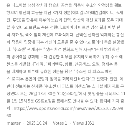
은 나노버블 생성 장치와 캡슐화 공법을 적용해 수소의 안정성을 확보
했으며 항산화 효능을 지닌 3가지 성분(에피갈로카테킨갈레이트, 쿼세
틴, 루틴)을 함유해 피부의 보습과 탄력, 항산화 개선 효과를 모두 기대
할 수 있다고 브랜드 측은 전했다.로에비에 따르면 임상 결과 피부 탄
력 저하 및 색소 침착 개선에 효과적이다. 단백질 산화를 억제하는 항산
화 작용이 입증돼 피부 개선에 도움을 줄 수 있다고 로에비 측은 설명했
다. ‘수소젠’ 관계자는 “잦은 환경 변화로 인해 자극받은 피부의 항산
화 방어력을 강화해 보다 건강한 피부를 유지하도록 하기 위해 수소 에
센스를 개발했다”라며, “파라벤류, 향료, 인공색소, 오일, 정제수 등
을 배제하고 피부에 유효한 성분을 담은 “수소젠 더 퍼스트 에센
스’로 피부 본연의 균형과 활력을 회복하길 바란다”고 말했다. 한편, 이
번에 선보이는 신제품 ‘수소젠 더 퍼스트 에센스’는 스페셜 패키지로 구
성됐다. 오는 26일 13시 30분 ‘CJ온스타일’에서 첫 방송을 시작으로 11
월 1일 15시 5분 GS홈쇼핑을 통해서도 만나볼 수 있다. 황지혜 기자 출
처 : https://www.sportsworldi.com/newsView/202510225099
60
master
ㆍ
2025.10.24
ㆍ
Votes
1
ㆍ
Views
1351