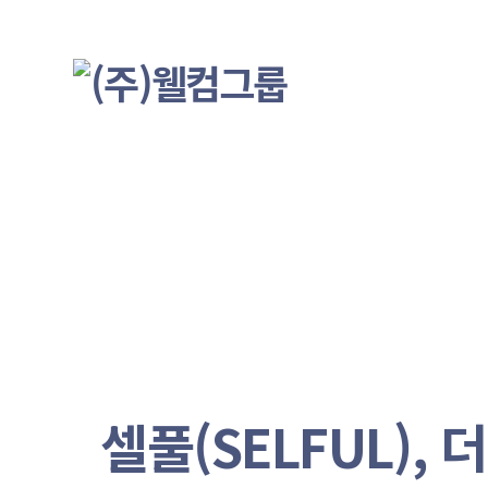
S
k
i
p
t
o
c
o
n
t
e
n
t
셀풀(SELFUL),