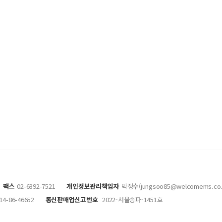
팩스
02-6392-7521
개인정보관리책임자
박정수(jungsoo85@welcomems.co.
14-86-46652
통신판매업신고번호
2022-서울송파-1451호