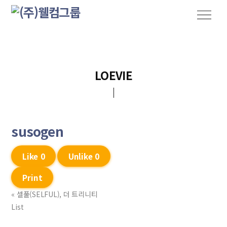
S
M
k
e
n
i
u
p
t
o
LOEVIE
c
o
n
t
susogen
e
n
Like
0
Unlike
0
t
Print
«
셀풀(SELFUL), 더 트리니티
List