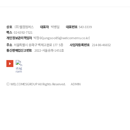
상호
(주)웰컴엠에스
대표자
박병일
대표번호
543-3339
팩스
02-6392-7521
개인정보관리책임자
박정수(jungsoo85@welcomems.co.kr)
주소
서울특별시 송파구 백제고분로 177 5층
사업자등록번호
214-86-46652
통신판매업신고번호
2022-서울송파-1451호
ⓒ WELCOMESGROUP All Rights Reserved.
ADMIN