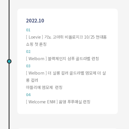
2022.10
01
[ Loevie ] 기노 고마쥐 비올로지끄 10/25 현대홈
쇼핑 첫 론칭
02
[ Welborn ] 블랙체인지 샴푸 골드라벨 런칭
03
[ Welborn ] 더 살롱 컬러 골드라벨 염모제 더 살
롱 컬러
아뜰리에 염모제 런칭
04
[ Welcome ENM ] 윰댕 푸푸매실 런칭