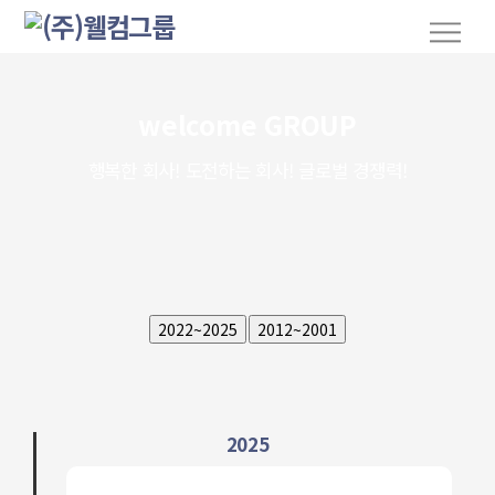
S
M
k
e
n
i
u
p
welcome GROUP
t
o
행복한 회사! 도전하는 회사! 글로벌 경쟁력!
c
o
n
t
e
n
t
2025