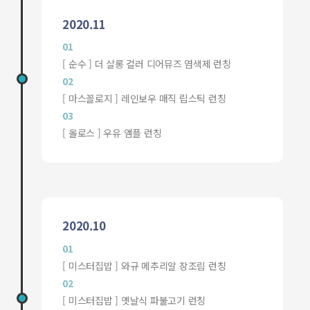
2020.11
01
[ 순수 ] 더 살롱 컬러 디어뮤즈 염색제 런칭
02
[ 마스꼴로지 ] 레인보우 매직 립스틱 런칭
03
[ 올로스 ] 우유 앰플 런칭
2020.10
01
[ 미스터집밥 ] 와규 메추리알 장조림 런칭
02
[ 미스터집밥 ] 옛날식 파불고기 런칭